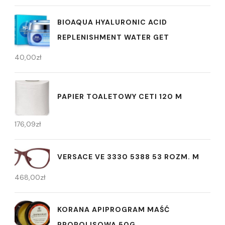
BIOAQUA HYALURONIC ACID
REPLENISHMENT WATER GET
40,00
zł
PAPIER TOALETOWY CETI 120 M
176,09
zł
VERSACE VE 3330 5388 53 ROZM. M
468,00
zł
KORANA APIPROGRAM MAŚĆ
PROPOLISOWA 50G