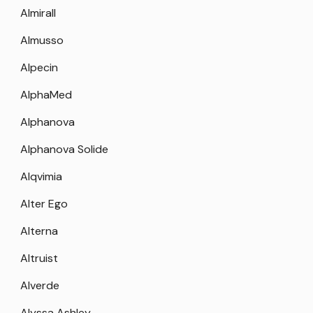
Almirall
Almusso
Alpecin
AlphaMed
Alphanova
Alphanova Solide
Alqvimia
Alter Ego
Alterna
Altruist
Alverde
Alyssa Ashley