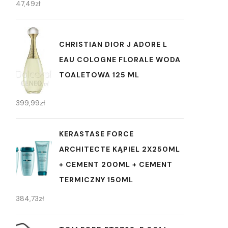
47,49
zł
CHRISTIAN DIOR J ADORE L
EAU COLOGNE FLORALE WODA
TOALETOWA 125 ML
399,99
zł
KERASTASE FORCE
ARCHITECTE KĄPIEL 2X250ML
+ CEMENT 200ML + CEMENT
TERMICZNY 150ML
384,73
zł