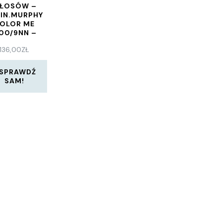
ŁOSÓW –
IN.MURPHY
OLOR ME
.00/9NN –
ERY LIGHT
136,00
ZŁ
NDE INTENSE
HONEY
SPRAWDŹ
SAM!