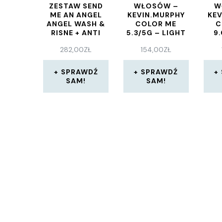
ZESTAW SEND
WŁOSÓW –
W
ME AN ANGEL
KEVIN.MURPHY
KEV
ANGEL WASH &
COLOR ME
C
RISNE + ANTI
5.3/5G – LIGHT
9
GRAVITY SPRAY
BROWN GOLD
V
282,00
ZŁ
154,00
ZŁ
BLO
SPRAWDŹ
SPRAWDŹ
SAM!
SAM!