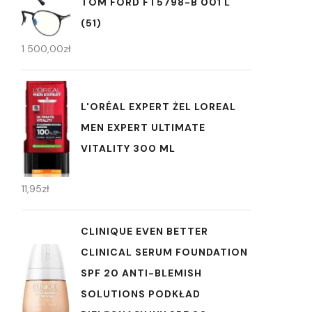
TOM FORD FT5798-B 001 L
(51)
1 500,00
zł
L'ORÉAL EXPERT ŻEL LOREAL
MEN EXPERT ULTIMATE
VITALITY 300 ML
11,95
zł
CLINIQUE EVEN BETTER
CLINICAL SERUM FOUNDATION
SPF 20 ANTI-BLEMISH
SOLUTIONS PODKŁAD