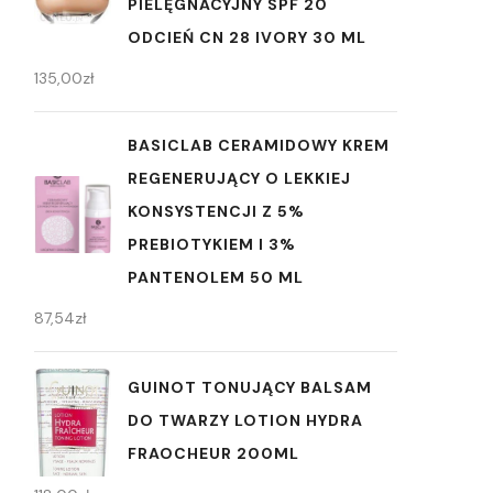
PIELĘGNACYJNY SPF 20
ODCIEŃ CN 28 IVORY 30 ML
135,00
zł
BASICLAB CERAMIDOWY KREM
REGENERUJĄCY O LEKKIEJ
KONSYSTENCJI Z 5%
PREBIOTYKIEM I 3%
PANTENOLEM 50 ML
87,54
zł
GUINOT TONUJĄCY BALSAM
DO TWARZY LOTION HYDRA
FRAOCHEUR 200ML