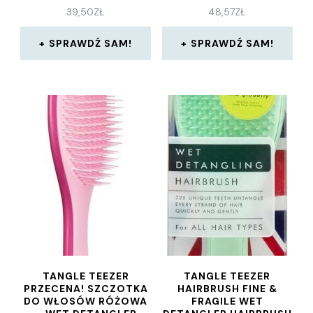
ROZSZCZESYWANIA
39,50
ZŁ
48,57
ZŁ
CAPRI BLAZE
SPRAWDŹ SAM!
SPRAWDŹ SAM!
TANGLE TEEZER
TANGLE TEEZER
PRZECENA! SZCZOTKA
HAIRBRUSH FINE &
DO WŁOSÓW RÓŻOWA
FRAGILE WET