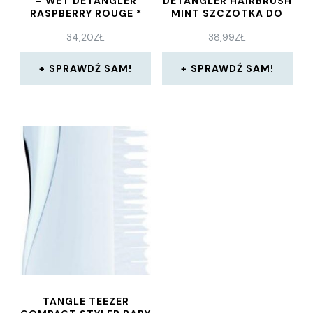
– WET DETANGLER
DETANGLER HAIRBRUSH
RASPBERRY ROUGE *
MINT SZCZOTKA DO
WŁOSÓW
34,20
ZŁ
38,99
ZŁ
SPRAWDŹ SAM!
SPRAWDŹ SAM!
TANGLE TEEZER