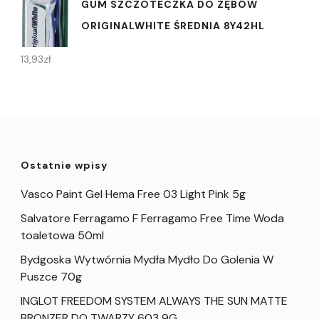
GUM SZCZOTECZKA DO ZĘBÓW
ORIGINALWHITE ŚREDNIA 8Y42HL
13,93
zł
Ostatnie wpisy
Vasco Paint Gel Hema Free 03 Light Pink 5g
Salvatore Ferragamo F Ferragamo Free Time Woda
toaletowa 50ml
Bydgoska Wytwórnia Mydła Mydło Do Golenia W
Puszce 70g
INGLOT FREEDOM SYSTEM ALWAYS THE SUN MATTE
BRONZER DO TWARZY 603 9G