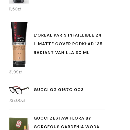
11,50
zł
L'OREAL PARIS INFAILLIBLE 24
H MATTE COVER PODKŁAD 135
RADIANT VANILLA 30 ML
31,99
zł
GUCCI GG 0167O 003
737,00
zł
GUCCI ZESTAW FLORA BY
GORGEOUS GARDENIA WODA