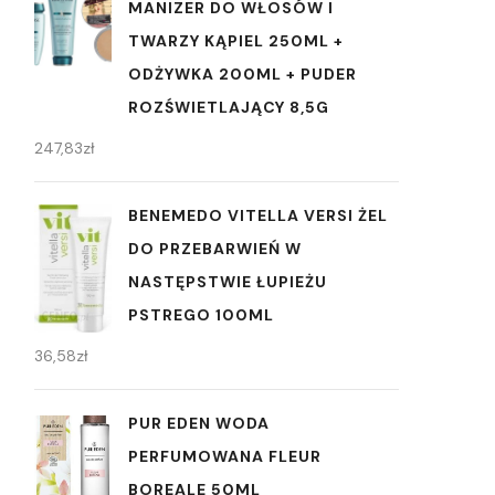
MANIZER DO WŁOSÓW I
TWARZY KĄPIEL 250ML +
ODŻYWKA 200ML + PUDER
ROZŚWIETLAJĄCY 8,5G
247,83
zł
BENEMEDO VITELLA VERSI ŻEL
DO PRZEBARWIEŃ W
NASTĘPSTWIE ŁUPIEŻU
PSTREGO 100ML
36,58
zł
PUR EDEN WODA
PERFUMOWANA FLEUR
BOREALE 50ML