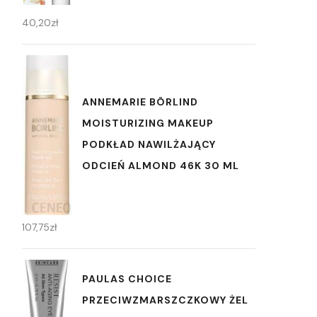
40,20
zł
ANNEMARIE BÖRLIND
MOISTURIZING MAKEUP
PODKŁAD NAWILŻAJĄCY
ODCIEŃ ALMOND 46K 30 ML
107,75
zł
PAULAS CHOICE
PRZECIWZMARSZCZKOWY ŻEL