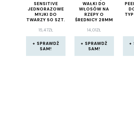
SENSITIVE
WAŁKI DO
PEE
JEDNORAZOWE
WŁOSÓW NA
D
MYJKI DO
RZEPY O
TYP
TWARZY 50 SZT.
ŚREDNICY 28MM
4 SZTUKI
15,47
ZŁ
14,01
ZŁ
SPRAWDŹ
SPRAWDŹ
SAM!
SAM!