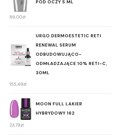
POD OCZY 5 ML
89,00
zł
URGO DERMOESTETIC RETI
RENEWAL SERUM
ODBUDOWUJĄCO-
ODMŁADZAJĄCE 10% RETI-C,
30ML
155,49
zł
MOON FULL LAKIER
HYBRYDOWY 162
23,79
zł