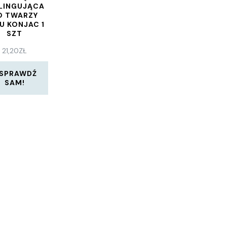
LINGUJĄCA
O TWARZY
U KONJAC 1
SZT
21,20
ZŁ
SPRAWDŹ
SAM!