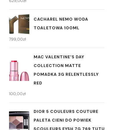
629,00
zł
CACHAREL NEMO WODA
TOALETOWA 100ML
799,00
zł
MAC VALENTINE'S DAY
COLLECTION MATTE
POMADKA 3G RELENTLESSLY
RED
100,00
zł
DIOR 5 COULEURS COUTURE
PALETA CIENI DO POWIEK
5COULEURS EYSH 7G 769 TUTU