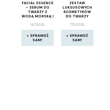
FACIAL ESSENCE
ZESTAW
– SERUM DO
LUKSUSOWYCH
TWARZY Z
KOSMETYKÓW
WODĄ MORSKĄ I
DO TWARZY
EKSTRAKTEM Z
TALASOTERAPIA
147,00
ZŁ
773,00
ZŁ
DROŻDŻY 30 ML
TIENS
TIENS
SPRAWDŹ
SPRAWDŹ
SAM!
SAM!