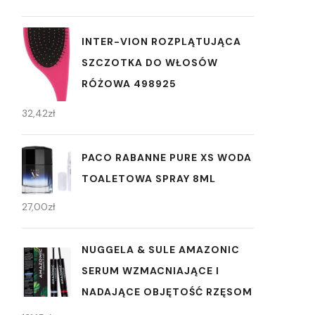
INTER-VION ROZPLĄTUJĄCA
SZCZOTKA DO WŁOSÓW
RÓŻOWA 498925
32,42
zł
PACO RABANNE PURE XS WODA
TOALETOWA SPRAY 8ML
27,00
zł
NUGGELA & SULE AMAZONIC
SERUM WZMACNIAJĄCE I
NADAJĄCE OBJĘTOŚĆ RZĘSOM