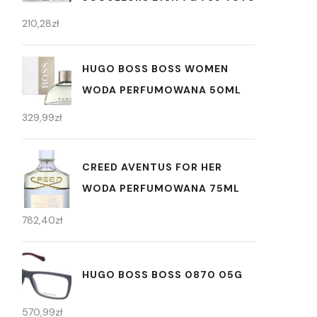
210,28
zł
HUGO BOSS BOSS WOMEN
WODA PERFUMOWANA 50ML
329,99
zł
CREED AVENTUS FOR HER
WODA PERFUMOWANA 75ML
782,40
zł
HUGO BOSS BOSS 0870 05G
570,99
zł