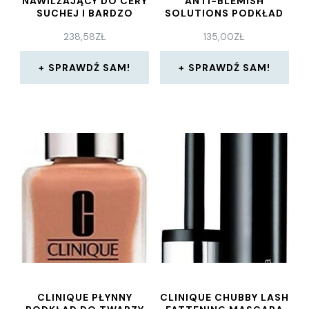
NAWILŻAJĄCY DO CERY
ANTI-BLEMISH
SUCHEJ I BARDZO
SOLUTIONS PODKŁAD
SUCHEJ 50ML
PIELĘGNACYJNY SPF 20
238,58
ZŁ
135,00
ZŁ
ODCIEŃ CN 28 IVORY
30 ML
SPRAWDŹ SAM!
SPRAWDŹ SAM!
CLINIQUE PŁYNNY
CLINIQUE CHUBBY LASH