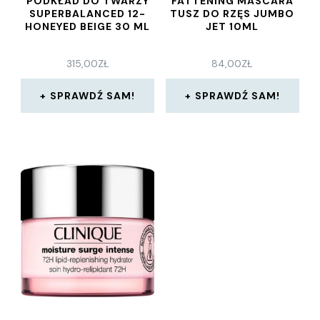
PODKŁAD DO TWARZY
FATTENING MASCARA
SUPERBALANCED 12-
TUSZ DO RZĘS JUMBO
HONEYED BEIGE 30 ML
JET 10ML
315,00
ZŁ
84,00
ZŁ
SPRAWDŹ SAM!
SPRAWDŹ SAM!