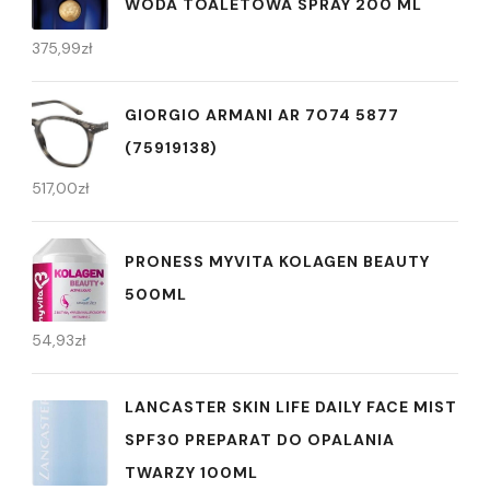
WODA TOALETOWA SPRAY 200 ML
375,99
zł
GIORGIO ARMANI AR 7074 5877
(75919138)
517,00
zł
PRONESS MYVITA KOLAGEN BEAUTY
500ML
54,93
zł
LANCASTER SKIN LIFE DAILY FACE MIST
SPF30 PREPARAT DO OPALANIA
TWARZY 100ML