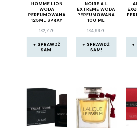
HOMME LION
NOIRE A L
A
WODA
EXTREME WODA
EXQ
PERFUMOWANA
PERFUMOWANA
PE
125ML SPRAY
100 ML
132,71
ZŁ
134,99
ZŁ
SPRAWDŹ
SPRAWDŹ
SAM!
SAM!