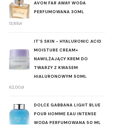
AVON FAR AWAY WODA
PERFUMOWANA 30ML
13,89
zł
IT'S SKIN - HYALURONIC ACID
MOISTURE CREAM+
NAWILŻAJĄCY KREM DO
TWARZY Z KWASEM
HIALURONOWYM 50ML
62,00
zł
DOLCE GABBANA LIGHT BLUE
POUR HOMME EAU INTENSE
WODA PERFUMOWANA 50 ML