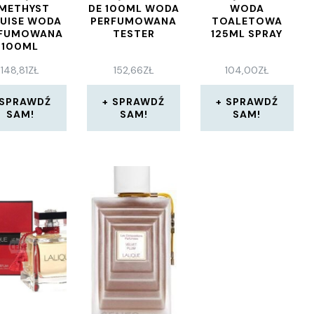
METHYST
DE 100ML WODA
WODA
UISE WODA
PERFUMOWANA
TOALETOWA
RFUMOWANA
TESTER
125ML SPRAY
100ML
148,81
ZŁ
152,66
ZŁ
104,00
ZŁ
SPRAWDŹ
SPRAWDŹ
SPRAWDŹ
SAM!
SAM!
SAM!