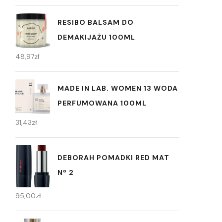
RESIBO BALSAM DO
DEMAKIJAŻU 100ML
48,97
zł
MADE IN LAB. WOMEN 13 WODA
PERFUMOWANA 100ML
31,43
zł
DEBORAH POMADKI RED MAT
Nº 2
95,00
zł