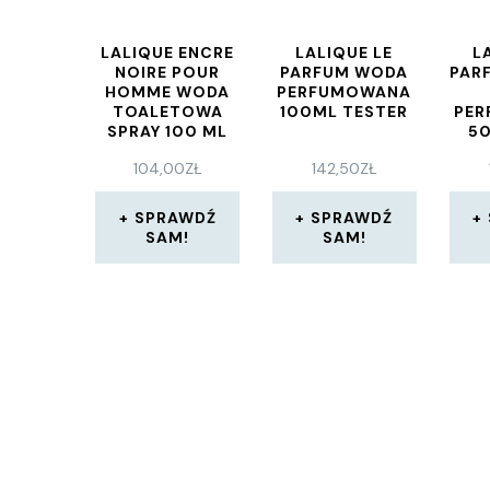
LALIQUE ENCRE
LALIQUE LE
L
NOIRE POUR
PARFUM WODA
PAR
HOMME WODA
PERFUMOWANA
TOALETOWA
100ML TESTER
PE
SPRAY 100 ML
50
TESTER
104,00
ZŁ
142,50
ZŁ
SPRAWDŹ
SPRAWDŹ
SAM!
SAM!