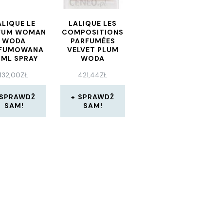
ALIQUE LE
LALIQUE LES
FUM WOMAN
COMPOSITIONS
WODA
PARFUMÉES
RFUMOWANA
VELVET PLUM
ML SPRAY
WODA
PERFUMOWANA
132,00
ZŁ
421,44
ZŁ
100 ML
SPRAWDŹ
SPRAWDŹ
SAM!
SAM!