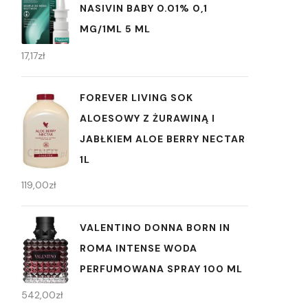
NASIVIN BABY 0.01% 0,1
MG/1ML 5 ML
17,17
zł
FOREVER LIVING SOK
ALOESOWY Z ŻURAWINĄ I
JABŁKIEM ALOE BERRY NECTAR
1L
119,00
zł
VALENTINO DONNA BORN IN
ROMA INTENSE WODA
PERFUMOWANA SPRAY 100 ML
542,00
zł