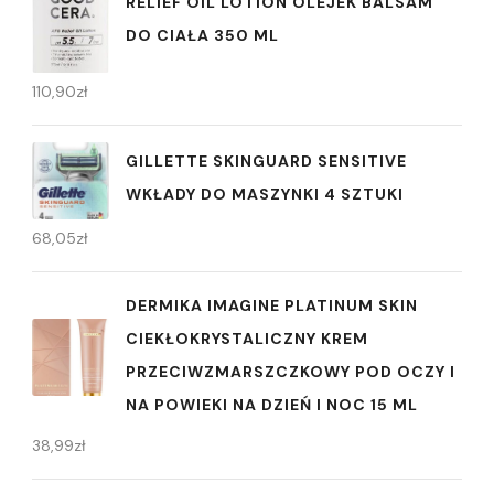
RELIEF OIL LOTION OLEJEK BALSAM
DO CIAŁA 350 ML
110,90
zł
GILLETTE SKINGUARD SENSITIVE
WKŁADY DO MASZYNKI 4 SZTUKI
68,05
zł
DERMIKA IMAGINE PLATINUM SKIN
CIEKŁOKRYSTALICZNY KREM
PRZECIWZMARSZCZKOWY POD OCZY I
NA POWIEKI NA DZIEŃ I NOC 15 ML
38,99
zł