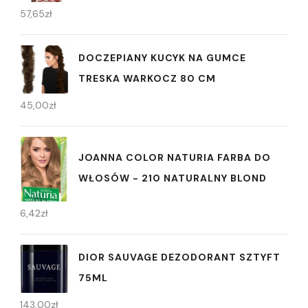
57,65
zł
DOCZEPIANY KUCYK NA GUMCE
TRESKA WARKOCZ 80 CM
45,00
zł
JOANNA COLOR NATURIA FARBA DO
WŁOSÓW - 210 NATURALNY BLOND
6,42
zł
DIOR SAUVAGE DEZODORANT SZTYFT
75ML
143,00
zł