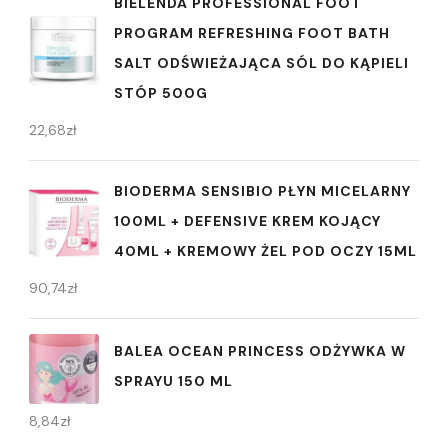
BIELENDA PROFESSIONAL FOOT
PROGRAM REFRESHING FOOT BATH
SALT ODŚWIEŻAJĄCA SÓL DO KĄPIELI
STÓP 500G
22,68
zł
BIODERMA SENSIBIO PŁYN MICELARNY
100ML + DEFENSIVE KREM KOJĄCY
40ML + KREMOWY ŻEL POD OCZY 15ML
90,74
zł
BALEA OCEAN PRINCESS ODŻYWKA W
SPRAYU 150 ML
8,84
zł