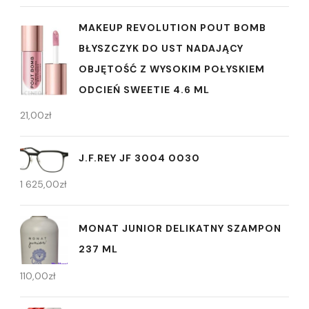
MAKEUP REVOLUTION POUT BOMB
BŁYSZCZYK DO UST NADAJĄCY
OBJĘTOŚĆ Z WYSOKIM POŁYSKIEM
ODCIEŃ SWEETIE 4.6 ML
21,00
zł
J.F.REY JF 3004 0030
1 625,00
zł
MONAT JUNIOR DELIKATNY SZAMPON
237 ML
110,00
zł