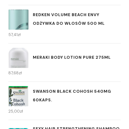
REDKEN VOLUME BEACH ENVY
ODŻYWKA DO WŁOSÓW 500 ML
57,41
zł
MERAKI BODY LOTION PURE 275ML
87,68
zł
SWANSON BLACK COHOSH 540MG
60KAPS.
25,00
zł
SEXY HAIR STRENGTHENING SHAMPOO