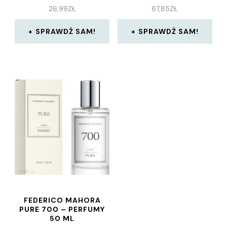
26,99
ZŁ
87,85
ZŁ
SPRAWDŹ SAM!
SPRAWDŹ SAM!
FEDERICO MAHORA
PURE 700 – PERFUMY
50 ML