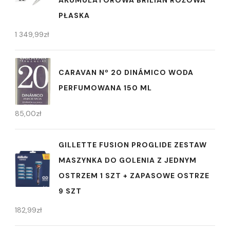
AKUMULATOROWA BRILIAN RÓŻOWA
PŁASKA
1 349,99
zł
CARAVAN Nº 20 DINÁMICO WODA
PERFUMOWANA 150 ML
85,00
zł
GILLETTE FUSION PROGLIDE ZESTAW
MASZYNKA DO GOLENIA Z JEDNYM
OSTRZEM 1 SZT + ZAPASOWE OSTRZE
9 SZT
182,99
zł