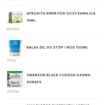
AFRODITA KREM POD OCZY KAMILICA
15ML
60,00
zł
BALEA ŻEL DO STÓP I NÓG 100ML
7,55
zł
SWANSON BLACK COHOSH 540MG
60KAPS.
25,00
zł