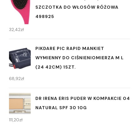
SZCZOTKA DO WŁOSÓW RÓŻOWA
498925
32,42
zł
PIKDARE PIC RAPID MANKIET
WYMIENNY DO CIŚNIENIOMIERZA M L
(24 42CM) 1SZT.
68,92
zł
DR IRENA ERIS PUDER W KOMPAKCIE 04
NATURAL SPF 30 10G
111,20
zł