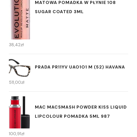
MATOWA POMADKA W PŁYNIE 108
SUGAR COATED 3ML
38,42
zł
PRADA PR11YV UAO1O1 M (52) HAVANA
511,00
zł
MAC MACSMASH POWDER KISS LIQUID
LIPCOLOUR POMADKA 5ML 987
100,91
zł