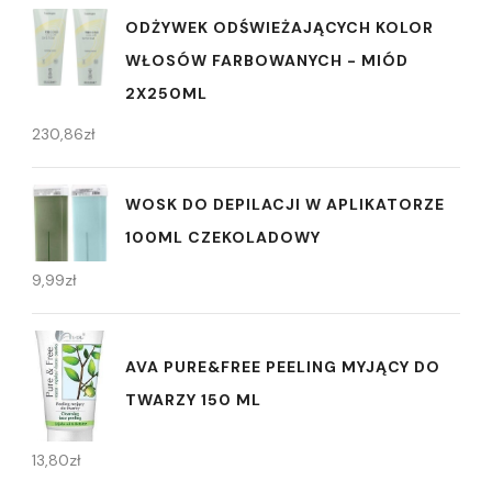
ODŻYWEK ODŚWIEŻAJĄCYCH KOLOR
WŁOSÓW FARBOWANYCH - MIÓD
2X250ML
230,86
zł
WOSK DO DEPILACJI W APLIKATORZE
100ML CZEKOLADOWY
9,99
zł
AVA PURE&FREE PEELING MYJĄCY DO
TWARZY 150 ML
13,80
zł