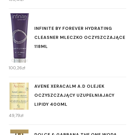
INFINITE BY FOREVER HYDRATING
CLEASNER MLECZKO OCZYSZCZAJĄCE
118ML
100,26
zł
AVENE XERACALM A.D OLEJEK
OCZYSZCZAJĄCY UZUPEŁNIAJACY
LIPIDY 400ML
49,79
zł
DOLCE & GABBANA THE ONE WODA