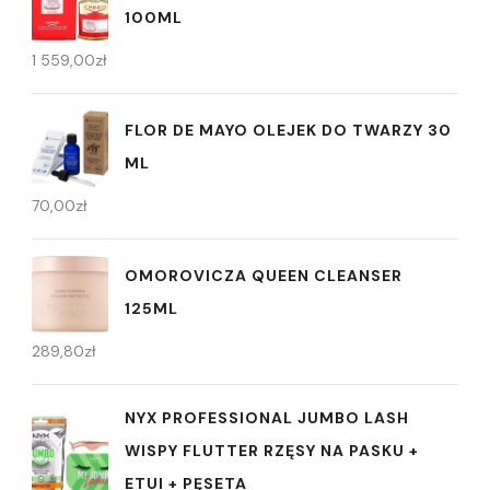
100ML
1 559,00
zł
FLOR DE MAYO OLEJEK DO TWARZY 30
ML
70,00
zł
OMOROVICZA QUEEN CLEANSER
125ML
289,80
zł
NYX PROFESSIONAL JUMBO LASH
WISPY FLUTTER RZĘSY NA PASKU +
ETUI + PĘSETA