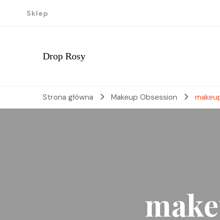
Sklep
Drop Rosy
Strona główna
Makeup Obsession
makeup 
makeu