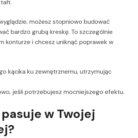
tałt.
ym wyglądzie, możesz stopniowo budować
ać bardzo grubą kreskę. To szczególnie
ym konturze i chcesz uniknąć poprawek w
go kącika ku zewnętrznemu, utrzymując
o, jeśli potrzebujesz mocniejszego efektu.
r pasuje w Twojej
ej?