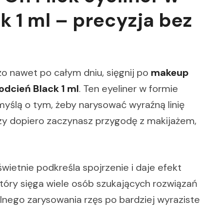
k 1 ml – precyzja bez
eżo nawet po całym dniu, sięgnij po
makeup
odcień Black 1 ml
. Ten eyeliner w formie
yślą o tym, żeby narysować wyraźną linię
czy dopiero zaczynasz przygodę z makijażem,
świetnie podkreśla spojrzenie i daje efekt
tóry sięga wiele osób szukających rozwiązań
lnego zarysowania rzęs po bardziej wyraziste