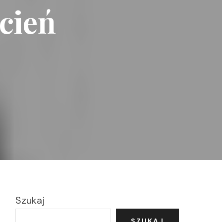
dcień
Szukaj
SZUKAJ