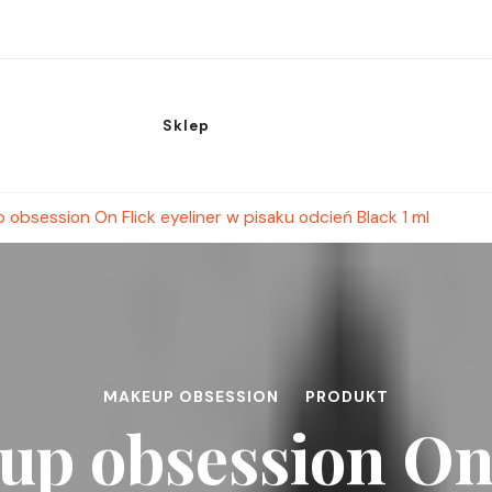
Sklep
obsession On Flick eyeliner w pisaku odcień Black 1 ml
MAKEUP OBSESSION
PRODUKT
p obsession On