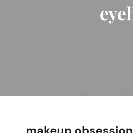
eyel
makeup obsession 