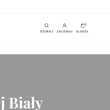
0
SZUKAJ
ZALOGUJ
0,00ZŁ
j Biały