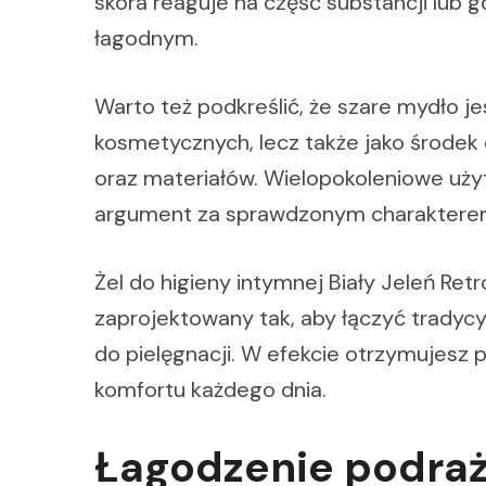
skóra reaguje na część substancji lub 
łagodnym.
Warto też podkreślić, że szare mydło je
kosmetycznych, lecz także jako środek 
oraz materiałów. Wielopokoleniowe uż
argument za sprawdzonym charakterem
Żel do higieny intymnej Biały Jeleń Ret
zaprojektowany tak, aby łączyć trady
do pielęgnacji. W efekcie otrzymujesz
komfortu każdego dnia.
Łagodzenie podraż