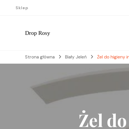
Sklep
Drop Rosy
Strona główna
Biały Jeleń
Żel do higieny 
Żel do