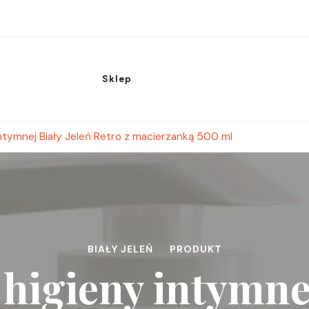
Sklep
intymnej Biały Jeleń Retro z macierzanką 500 ml
BIAŁY JELEŃ
PRODUKT
 higieny intymne