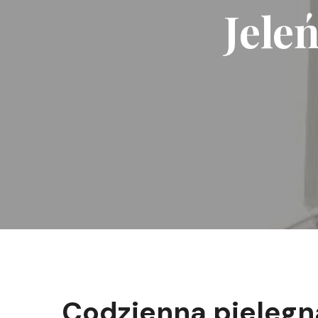
Jele
Codzienna pielęgn