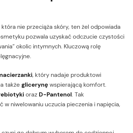
 która nie przeciąża skóry, ten żel odpowiada
 kosmetyku pozwala uzyskać odczucie czystości
ania” okolic intymnych. Kluczową rolę
elęgnacyjne.
macierzanki
, który nadaje produktowi
 a także
glicerynę
wspierającą komfort.
rebiotyki
oraz
D-Pantenol
. Tak
niwelowaniu uczucia pieczenia i napięcia,
 co czyni go dobrym wyborem do codziennej