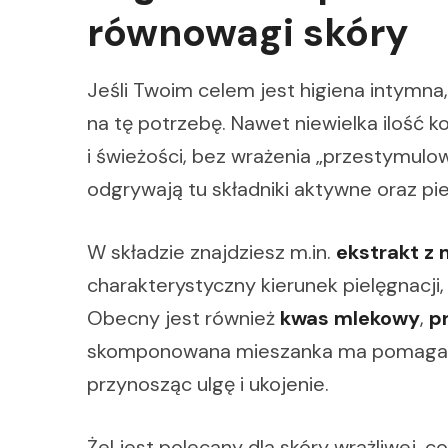
równowagi skóry
Jeśli Twoim celem jest higiena intymna,
na tę potrzebę. Nawet niewielka ilość
i świeżości, bez wrażenia „przestymulow
odgrywają tu składniki aktywne oraz pi
W składzie znajdziesz m.in.
ekstrakt z 
charakterystyczny kierunek pielęgnacji,
Obecny jest również
kwas mlekowy
,
p
skomponowana mieszanka ma pomagać w 
przynosząc ulgę i ukojenie.
Żel jest polecany dla skóry wrażliwej,