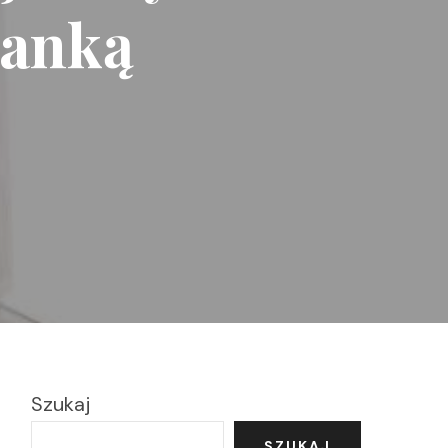
zanką
Szukaj
SZUKAJ