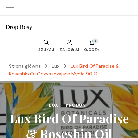
Drop Rosy
0
SZUKAJ
ZALOGUJ
0,00ZŁ
Strona główna
Lux
Lux Bird Of Paradise &
Roseship Oil Oczyszczające Mydło 90 G
LUX
PRODUKT
Lux Bird Of Paradise
& Roseship Oil