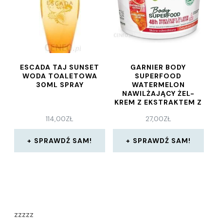
ESCADA TAJ SUNSET
GARNIER BODY
WODA TOALETOWA
SUPERFOOD
30ML SPRAY
WATERMELON
NAWILŻAJĄCY ŻEL-
KREM Z EKSTRAKTEM Z
ARBUZA I KWASEM
114,00
ZŁ
27,00
ZŁ
HIALURONOWYM 380
ML
SPRAWDŹ SAM!
SPRAWDŹ SAM!
zzzzz