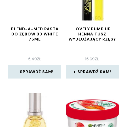
BLEND-A-MED PASTA
LOVELY PUMP UP
DO ZĘBÓW 3D WHITE
HENNA TUSZ
75ML
WYDŁUŻAJĄCY RZĘSY
5,49
ZŁ
15,69
ZŁ
SPRAWDŹ SAM!
SPRAWDŹ SAM!