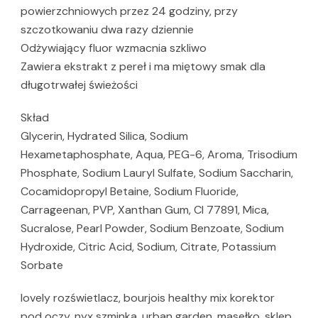
powierzchniowych przez 24 godziny, przy
szczotkowaniu dwa razy dziennie
Odżywiający fluor wzmacnia szkliwo
Zawiera ekstrakt z pereł i ma miętowy smak dla
długotrwałej świeżości
Skład
Glycerin, Hydrated Silica, Sodium
Hexametaphosphate, Aqua, PEG-6, Aroma, Trisodium
Phosphate, Sodium Lauryl Sulfate, Sodium Saccharin,
Cocamidopropyl Betaine, Sodium Fluoride,
Carrageenan, PVP, Xanthan Gum, CI 77891, Mica,
Sucralose, Pearl Powder, Sodium Benzoate, Sodium
Hydroxide, Citric Acid, Sodium, Citrate, Potassium
Sorbate
lovely rozświetlacz, bourjois healthy mix korektor
pod oczy, nyx szminka, urban garden, masełko, sklep