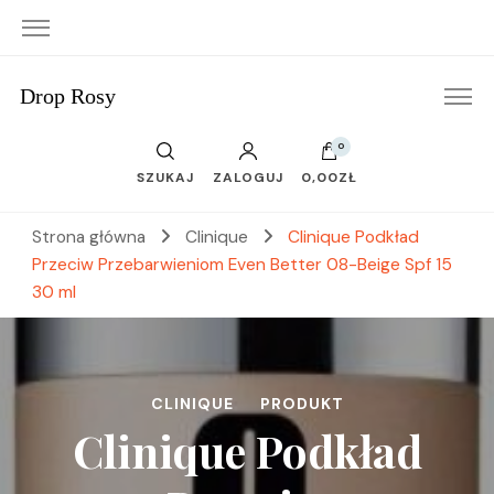
Drop Rosy
0
SZUKAJ
ZALOGUJ
0,00ZŁ
Strona główna
Clinique
Clinique Podkład
Przeciw Przebarwieniom Even Better 08-Beige Spf 15
30 ml
CLINIQUE
PRODUKT
Clinique Podkład