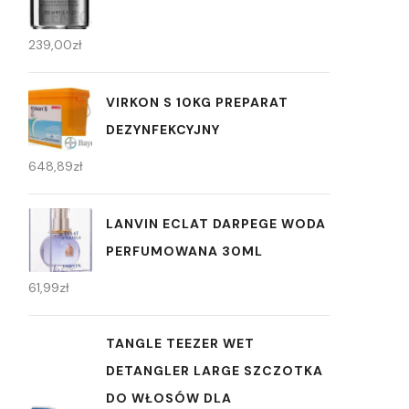
239,00
zł
VIRKON S 10KG PREPARAT
DEZYNFEKCYJNY
648,89
zł
LANVIN ECLAT DARPEGE WODA
PERFUMOWANA 30ML
61,99
zł
TANGLE TEEZER WET
DETANGLER LARGE SZCZOTKA
DO WŁOSÓW DLA