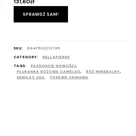
131,60
zł
SPRAWDŹ SAM!
SKU:
D64F502C0785
CATEGORY:
BELLAPIERRE
TAGS:
PAZNOKCIE NOWOŚCI
,
PŁUKANKA RÓŻOWA CAMELEO
,
RÓŻ MINERALNY
,
SEMILAC 203
,
YOSKINE OKINAWA