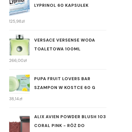
LYPRINOL 60 KAPSUŁEK
125,98
zł
VERSACE VERSENSE WODA
TOALETOWA 100ML
266,00
zł
PUPA FRUIT LOVERS BAR
SZAMPON W KOSTCE 60 G
38,14
zł
ALIX AVIEN POWDER BLUSH 103
CORAL PINK - RÓŻ DO