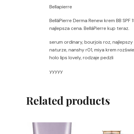
Bellapierre
BelláPierre Derma Renew krem BB SPF 1
najlepsza cena. BelláPierre kup teraz.
serum ordinary, bourjois roz, najlepsz
naturze, nanshy r01, miya krem rozświe
holo lips lovely, rodzaje pedzli
yyyyy
Related products