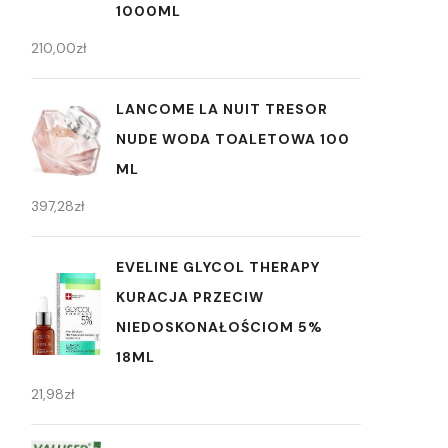
1000ML
210,00
zł
LANCOME LA NUIT TRESOR
NUDE WODA TOALETOWA 100
ML
397,28
zł
EVELINE GLYCOL THERAPY
KURACJA PRZECIW
NIEDOSKONAŁOŚCIOM 5%
18ML
21,98
zł