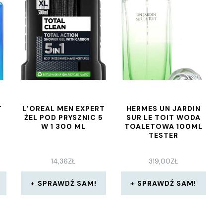
T
L’OREAL MEN EXPERT
HERMES UN JARDIN
ŻEL POD PRYSZNIC 5
SUR LE TOIT WODA
0
W 1 300 ML
TOALETOWA 100ML
TESTER
14,36
ZŁ
319,00
ZŁ
SPRAWDŹ SAM!
SPRAWDŹ SAM!