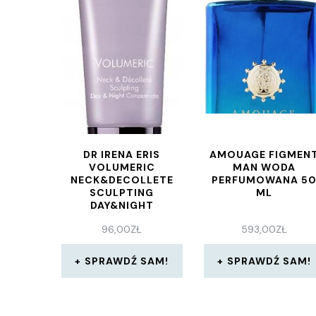
DR IRENA ERIS
AMOUAGE FIGMEN
VOLUMERIC
MAN WODA
NECK&DECOLLETE
PERFUMOWANA 5
SCULPTING
ML
DAY&NIGHT
KONCENTRAT NA
96,00
ZŁ
593,00
ZŁ
SZYJĘ I DEKOLT 75ML
SPRAWDŹ SAM!
SPRAWDŹ SAM!