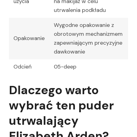
użycia
na makijaż w celu
utrwalenia podkładu
Wygodne opakowanie z
obrotowym mechanizmem
Opakowanie
zapewniającym precyzyjne
dawkowanie
Odcień
05-deep
Dlaczego warto
wybrać ten puder
utrwalający
Elizabeth Arden?