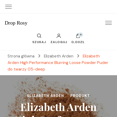
Drop Rosy
0
SZUKAJ
ZALOGUJ
0,00ZŁ
Strona główna
Elizabeth Arden
Elizabeth
Arden High Performance Blurring Loose Powder Puder
do twarzy 05-deep
ELIZABETH ARDEN
PRODUKT
Elizabeth Arden