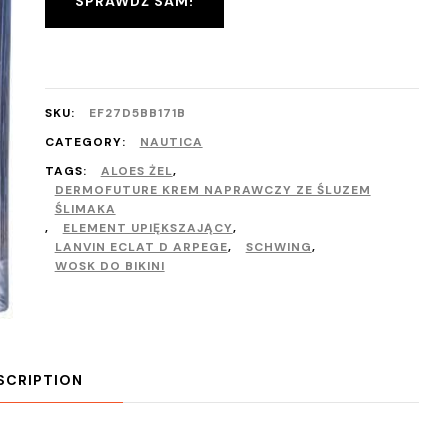
SPRAWDŹ SAM!
SKU:
EF27D5BB171B
CATEGORY:
NAUTICA
TAGS:
ALOES ŻEL
,
DERMOFUTURE KREM NAPRAWCZY ZE ŚLUZEM
ŚLIMAKA
,
ELEMENT UPIĘKSZAJĄCY
,
LANVIN ECLAT D ARPEGE
,
SCHWING
,
WOSK DO BIKINI
SCRIPTION