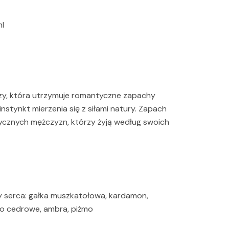
l
ryzy, która utrzymuje romantyczne zapachy
instynkt mierzenia się z siłami natury. Zapach
ycznych mężczyzn, którzy żyją według swoich
ty serca: gałka muszkatołowa, kardamon,
wo cedrowe, ambra, piżmo