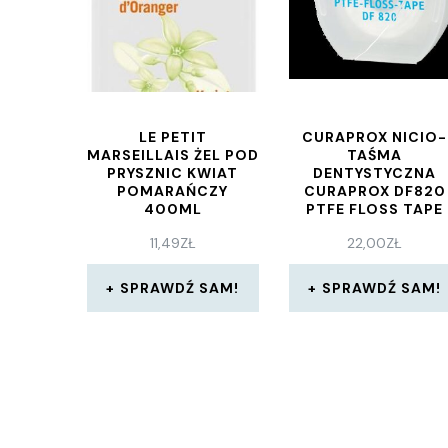
LE PETIT
CURAPROX NICIO-
MARSEILLAIS ŻEL POD
TAŚMA
PRYSZNIC KWIAT
DENTYSTYCZNA
POMARAŃCZY
CURAPROX DF820
400ML
PTFE FLOSS TAPE
35M
11,49
ZŁ
22,00
ZŁ
SPRAWDŹ SAM!
SPRAWDŹ SAM!