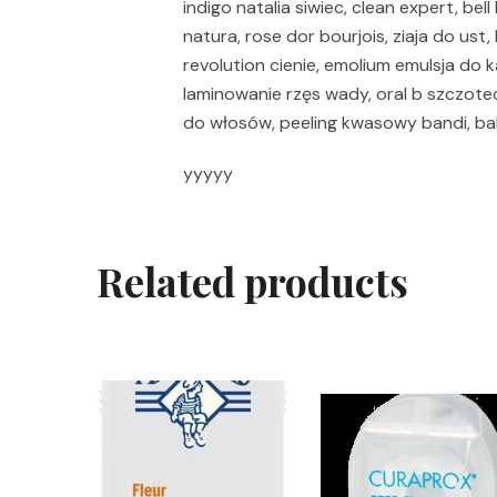
indigo natalia siwiec, clean expert, bel
natura, rose dor bourjois, ziaja do ust
revolution cienie, emolium emulsja do kąp
laminowanie rzęs wady, oral b szczotec
do włosów, peeling kwasowy bandi, ba
yyyyy
Related products