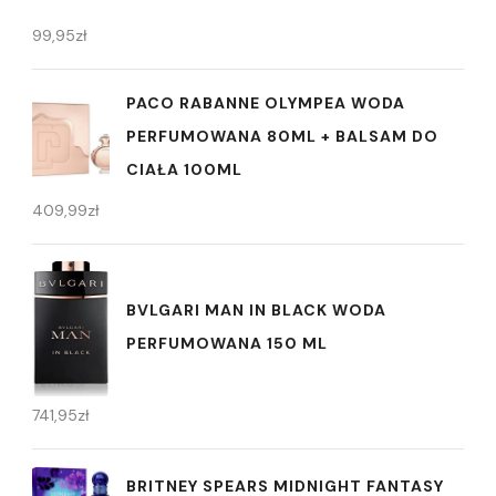
99,95
zł
PACO RABANNE OLYMPEA WODA
PERFUMOWANA 80ML + BALSAM DO
CIAŁA 100ML
409,99
zł
BVLGARI MAN IN BLACK WODA
PERFUMOWANA 150 ML
741,95
zł
BRITNEY SPEARS MIDNIGHT FANTASY