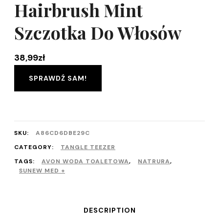
Hairbrush Mint
Szczotka Do Włosów
38,99
zł
SPRAWDŹ SAM!
SKU:
A86CD6DBE29C
CATEGORY:
TANGLE TEEZER
TAGS:
AVON WODA TOALETOWA
,
NATRURA
,
SUNEW MED +
DESCRIPTION