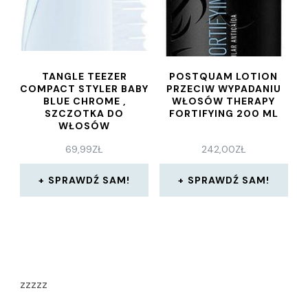
TANGLE TEEZER
POSTQUAM LOTION
COMPACT STYLER BABY
PRZECIW WYPADANIU
BLUE CHROME ,
WŁOSÓW THERAPY
SZCZOTKA DO
FORTIFYING 200 ML
WŁOSÓW
69,99
ZŁ
242,00
ZŁ
SPRAWDŹ SAM!
SPRAWDŹ SAM!
zzzzz