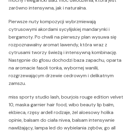
mocny i elegancki ślad: moc uwodzenia, która jest
zarówno intensywna, jak i naturalna.
Pierwsze nuty kompozycji wybrzmiewają
cytrusowymi akordami sycylijskiej mandarynki i
bergamoty. Po chwili na pierwszy plan wysuwa się
rozpoznawalny aromat lawendy, która wraz z
cytrusami tworzy świeżą i intensywną kombinację.
Następnie do głosu dochodzi baza zapachu, oparta
na aromacie fasoli tonka, wybornej wanilii,
rozgrzewającym drzewie cedrowym i delikatnym
zamszu.
miss sporty studio lash, bourjois rouge edition velvet
10, maska garnier hair food, wibo beauty lip balm,
ekbieca, rzęsy ardell rodzaje, żel aloesowy holika
opinie, balsam do ciała nivea, balsam intensywnie
nawilżający, lampa led do wybielania zębów, go all