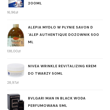
200ML
16,96
zł
ALEPIA MYDŁO W PŁYNIE SAVON D
´ALEP AUTHENTIQUE DOZOWNIK 500
ML
138,00
zł
NIVEA WRINKLE REVITALIZING KREM
DO TWARZY 50ML
28,97
zł
BVLGARI MAN IN BLACK WODA
PERFUMOWANA 5ML