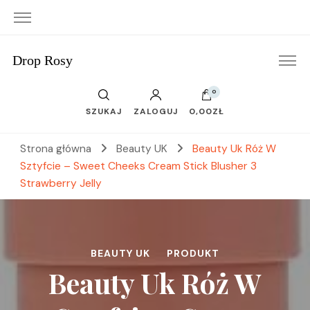
Drop Rosy
0
SZUKAJ
ZALOGUJ
0,00ZŁ
Strona główna
Beauty UK
Beauty Uk Róż W
Sztyfcie – Sweet Cheeks Cream Stick Blusher 3
Strawberry Jelly
BEAUTY UK
PRODUKT
Beauty Uk Róż W