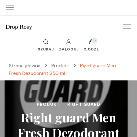
Drop Rosy
0
SZUKAJ
ZALOGUJ
0,00ZŁ
Strona główna
Produkt
Right guard Men
Fresh Dezodorant 250 ml
PRODUKT
RIGHT GUARD
Right guard Men
Fresh Dezodorant