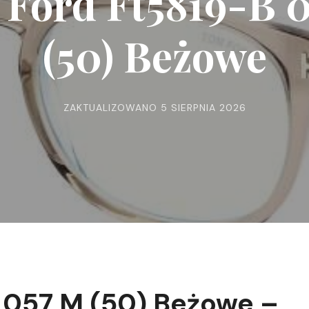
Ford Ft5819-B 
(50) Beżowe
ZAKTUALIZOWANO
5 SIERPNIA 2026
 057 M (50) Beżowe –