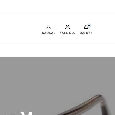
0
SZUKAJ
ZALOGUJ
0,00ZŁ