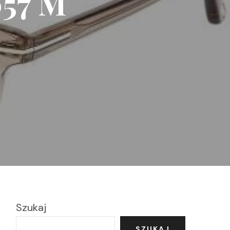
057 M
Szukaj
SZUKAJ