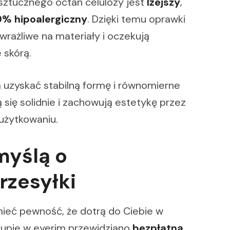
ztucznego octan celulozy jest
lżejszy
,
0% hipoalergiczny
. Dzięki temu oprawki
wrażliwe na materiały i oczekują
 skórą.
 uzyskać stabilną formę i równomierne
 się solidnie i zachowują estetykę przez
użytkowaniu.
myślą o
rzesyłki
ieć pewność, że dotrą do Ciebie w
kupie w eyerim przewidziano
bezpłatną