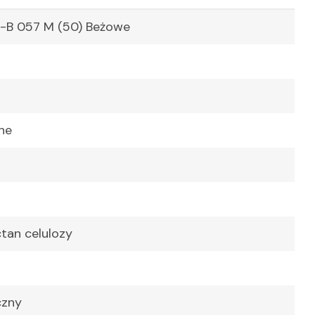
-B 057 M (50) Beżowe
ne
tan celulozy
czny