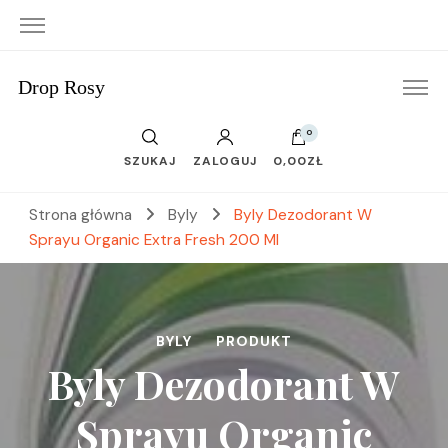
Drop Rosy
0
SZUKAJ
ZALOGUJ
0,00ZŁ
Strona główna
Byly
Byly Dezodorant W
Sprayu Organic Extra Fresh 200 Ml
BYLY
PRODUKT
Byly Dezodorant W
Sprayu Organic