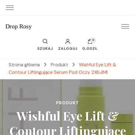
Drop Rosy
0
SZUKAJ
ZALOGUJ
0,00ZŁ
Strona główna
Produkt
Wishful Eye Lift &
Contour Liftingujące Serum Pod Oczy 2X6.4Ml
PRODUKT
Wishful Eye Lift &
Contour Liftingujące