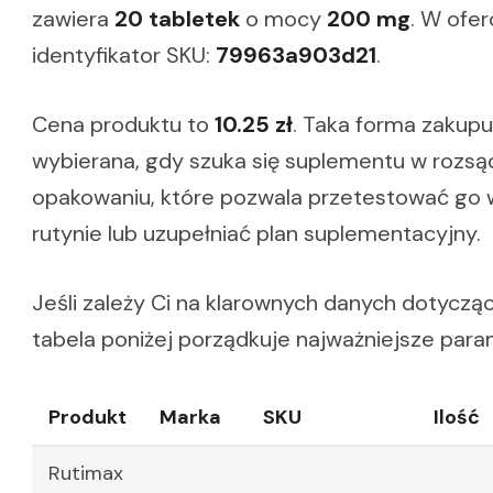
zawiera
20 tabletek
o mocy
200 mg
. W ofer
identyfikator SKU:
79963a903d21
.
Cena produktu to
10.25 zł
. Taka forma zakupu
wybierana, gdy szuka się suplementu w rozsąd
opakowaniu, które pozwala przetestować go 
rutynie lub uzupełniać plan suplementacyjny.
Jeśli zależy Ci na klarownych danych dotyczą
tabela poniżej porządkuje najważniejsze para
Produkt
Marka
SKU
Ilość
Rutimax