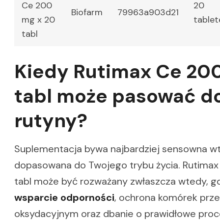
Ce 200
20
Biofarm
79963a903d21
mg x 20
tablet
tabl
Kiedy Rutimax Ce 20
tabl może pasować do
rutyny?
Suplementacja bywa najbardziej sensowna wt
dopasowana do Twojego trybu życia. Rutima
tabl może być rozważany zwłaszcza wtedy, gd
wsparcie odporności
, ochrona komórek prz
oksydacyjnym oraz dbanie o prawidłowe proc