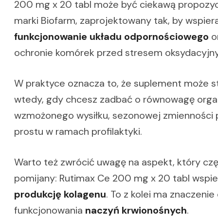
200 mg x 20 tabl może być ciekawą propozyc
marki Biofarm, zaprojektowany tak, by wspie
funkcjonowanie układu odpornościowego
o
ochronie komórek przed stresem oksydacyjn
W praktyce oznacza to, że suplement może s
wtedy, gdy chcesz zadbać o równowagę orga
wzmożonego wysiłku, sezonowej zmienności 
prostu w ramach profilaktyki.
Warto też zwrócić uwagę na aspekt, który cz
pomijany: Rutimax Ce 200 mg x 20 tabl wspi
produkcję kolagenu
. To z kolei ma znaczeni
funkcjonowania
naczyń krwionośnych
.