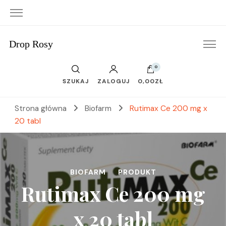
Drop Rosy
0
SZUKAJ
ZALOGUJ
0,00ZŁ
Strona główna
Biofarm
Rutimax Ce 200 mg x
20 tabl
BIOFARM
PRODUKT
Rutimax Ce 200 mg
x 20 tabl