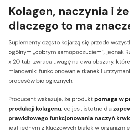
Kolagen, naczynia i że
dlaczego to ma znacz
Suplementy często kojarzą się przede wszyst
ogólnym „dobrym samopoczuciem”, jednak R
x 20 tabl zwraca uwagę na dwa obszary, któr
mianownik: funkcjonowanie tkanek i utrzyman
procesów biologicznych.
Producent wskazuje, że produkt
pomaga w p
produkcji kolagenu
, co jest istotne dla
zapew
prawidłowego funkcjonowania naczyń krw
jest jednym z kluczowych białek w organizmie 