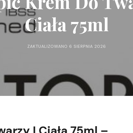
pic Krem Do Twa
Ciała 75ml
ZAKTUALIZOWANO
6 SIERPNIA 2026
arzy I Ciała 75ml –