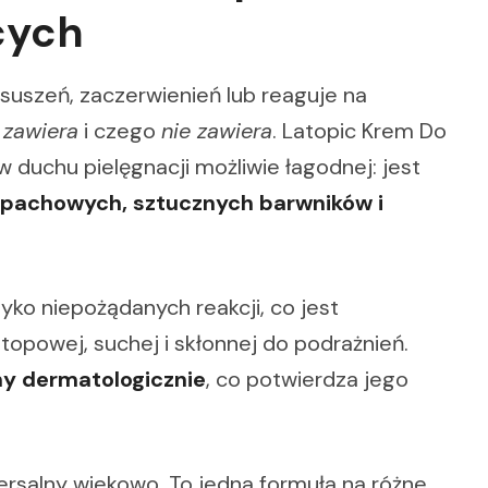
cych
suszeń, zaczerwienień lub reaguje na
m
zawiera
i czego
nie zawiera
. Latopic Krem Do
 duchu pielęgnacji możliwie łagodnej: jest
apachowych, sztucznych barwników i
ko niepożądanych reakcji, co jest
opowej, suchej i skłonnej do podrażnień.
ny dermatologicznie
, co potwierdza jego
wersalny wiekowo. To jedna formuła na różne