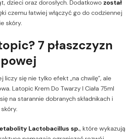
t, dzieci oraz dorosłych. Dodatkowo
został
ięki czemu łatwiej włączyć go do codziennej
e skóry.
topic? 7 płaszczyzn
opowej
iczy się nie tylko efekt „na chwilę”, ale
wa. Latopic Krem Do Twarzy I Ciała 75ml
się na starannie dobranych składnikach i
skóry.
tabolity Lactobacillus sp.
, które wykazują
praktyce pomagają ograniczać rozwój