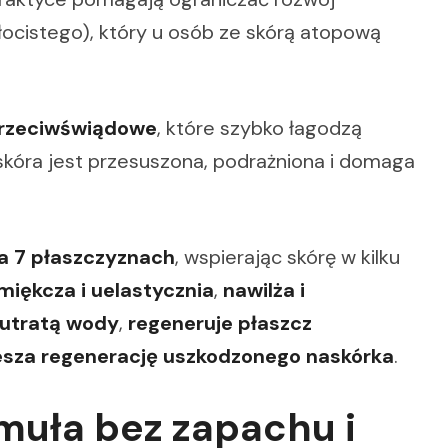
ocistego), który u osób ze skórą atopową
przeciwświądowe
, które szybko łagodzą
skóra jest przesuszona, podrażniona i domaga
a 7 płaszczyznach
, wspierając skórę w kilku
miękcza i uelastycznia
,
nawilża i
 utratą wody
,
regeneruje płaszcz
esza regenerację uszkodzonego naskórka
.
muła bez zapachu i