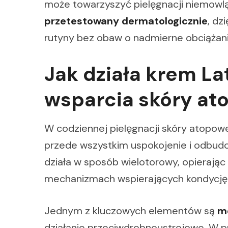
może towarzyszyć pielęgnacji niemowlą
przetestowany dermatologicznie
, dz
rutyny bez obaw o nadmierne obciążani
Jak działa krem La
wsparcia skóry at
W codziennej pielęgnacji skóry atopowej l
przede wszystkim uspokojenie i odbudo
działa w sposób wielotorowy, opierając 
mechanizmach wspierających kondycję 
Jednym z kluczowych elementów są
me
działanie przeciwdrobnoustrojowe. W 