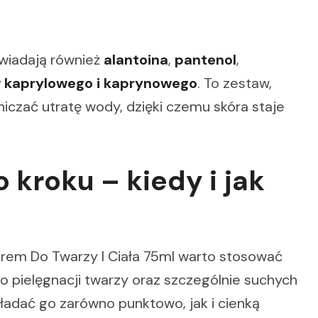
owiadają również
alantoina
,
pantenol
,
w kaprylowego i kaprynowego
. To zestaw,
czać utratę wody, dzięki czemu skóra staje
 kroku – kiedy i jak
Krem Do Twarzy I Ciała 75ml warto stosować
do pielęgnacji twarzy oraz szczególnie suchych
kładać go zarówno punktowo, jak i cienką