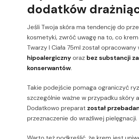
dodatków drażnią
Jeśli Twoja skóra ma tendencję do prze
kosmetyki, zwróć uwagę na to, co kre
Twarzy I Ciała 75ml został opracowany w
hipoalergiczny
oraz
bez substancji z
konserwantów
.
Takie podejście pomaga ograniczyć ryzy
szczególnie ważne w przypadku skóry at
Dodatkowo preparat
został przebada
przeznaczenie do wrażliwej pielęgnacji.
Warto też podkreślić, że krem jest uni