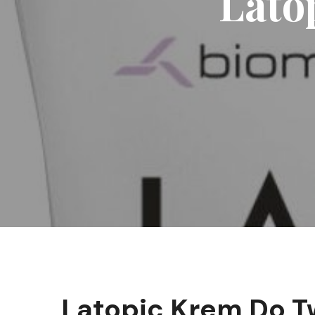
Lato
Latopic Krem Do Tw