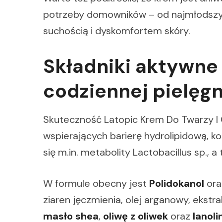
potrzeby domowników – od najmłodszyc
suchością i dyskomfortem skóry.
Składniki aktywne i
codziennej pielęgn
Skuteczność Latopic Krem Do Twarzy I 
wspierających barierę hydrolipidową, k
się m.in. metabolity Lactobacillus sp., 
W formule obecny jest
Polidokanol
or
ziaren jęczmienia, olej arganowy, ekst
masło shea
,
oliwę z oliwek
oraz
lanoli