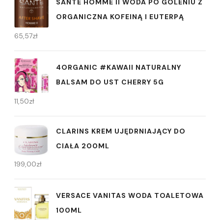
SANTE HOMME II WODA PO GOLENIU Z
ORGANICZNA KOFEINĄ I EUTERPĄ
65,57
zł
4ORGANIC #KAWAII NATURALNY
BALSAM DO UST CHERRY 5G
11,50
zł
CLARINS KREM UJĘDRNIAJĄCY DO
CIAŁA 200ML
199,00
zł
VERSACE VANITAS WODA TOALETOWA
100ML