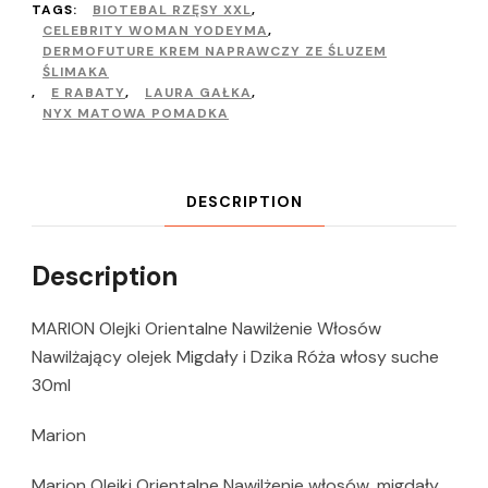
TAGS:
BIOTEBAL RZĘSY XXL
,
CELEBRITY WOMAN YODEYMA
,
DERMOFUTURE KREM NAPRAWCZY ZE ŚLUZEM
ŚLIMAKA
,
E RABATY
,
LAURA GAŁKA
,
NYX MATOWA POMADKA
DESCRIPTION
Description
MARION Olejki Orientalne Nawilżenie Włosów
Nawilżający olejek Migdały i Dzika Róża włosy suche
30ml
Marion
Marion Olejki Orientalne Nawilżenie włosów, migdały,