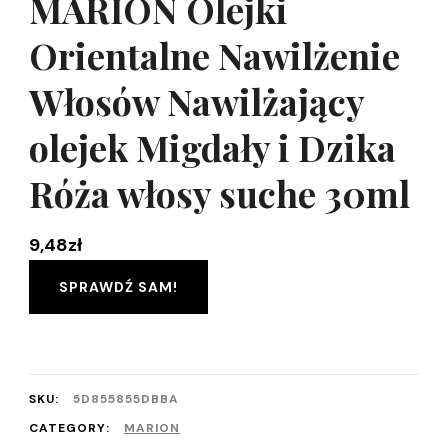
MARION Olejki
Orientalne Nawilżenie
Włosów Nawilżający
olejek Migdały i Dzika
Róża włosy suche 30ml
9,48
zł
SPRAWDŹ SAM!
SKU:
5D855855DBBA
CATEGORY:
MARION