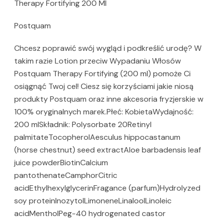
Therapy Fortifying 200 Ml
Postquam
Chcesz poprawić swój wygląd i podkreślić urodę? W
takim razie Lotion przeciw Wypadaniu Włosów
Postquam Therapy Fortifying (200 ml) pomoże Ci
osiągnąć Twoj cel! Ciesz się korzyściami jakie niosą
produkty Postquam oraz inne akcesoria fryzjerskie w
100% oryginalnych marek.Płeć: KobietaWydajność:
200 mlSkładnik: Polysorbate 20Retinyl
palmitateTocopherolAesculus hippocastanum
(horse chestnut) seed extractAloe barbadensis leaf
juice powderBiotinCalcium
pantothenateCamphorCitric
acidEthylhexylglycerinFragance (parfum)Hydrolyzed
soy proteinInozytolLimoneneLinaloolLinoleic
acidMentholPeg-40 hydrogenated castor