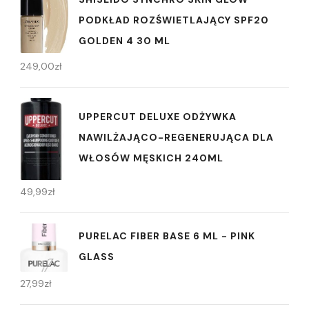
PODKŁAD ROZŚWIETLAJĄCY SPF20
GOLDEN 4 30 ML
249,00
zł
UPPERCUT DELUXE ODŻYWKA
NAWILŻAJĄCO-REGENERUJĄCA DLA
WŁOSÓW MĘSKICH 240ML
49,99
zł
PURELAC FIBER BASE 6 ML - PINK
GLASS
27,99
zł