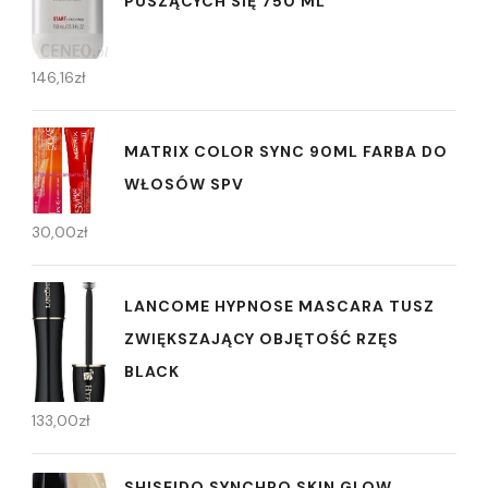
PUSZĄCYCH SIĘ 750 ML
146,16
zł
MATRIX COLOR SYNC 90ML FARBA DO
WŁOSÓW SPV
30,00
zł
LANCOME HYPNOSE MASCARA TUSZ
ZWIĘKSZAJĄCY OBJĘTOŚĆ RZĘS
BLACK
133,00
zł
SHISEIDO SYNCHRO SKIN GLOW