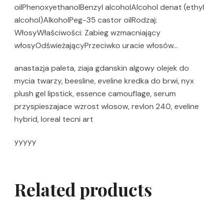
oilPhenoxyethanolBenzyl alcoholAlcohol denat (ethyl
alcohol)AlkoholPeg-35 castor oilRodzaj:
WłosyWłaściwości: Zabieg wzmacniający
włosyOdświeżającyPrzeciwko uracie włosów…
anastazja paleta, ziaja gdanskin algowy olejek do
mycia twarzy, beesline, eveline kredka do brwi, nyx
plush gel lipstick, essence camouflage, serum
przyspieszajace wzrost wlosow, revlon 240, eveline
hybrid, loreal tecni art
yyyyy
Related products