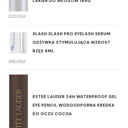
LAKIER DO WŁOSÓW 184G
202,00
zł
XLASH XLASH PRO EYELASH SERUM
ODŻYWKA STYMULUJĄCA WZROST
RZĘS 6ML
298,00
zł
ESTEE LAUDER 24H WATERPROOF GEL
EYE PENCIL WODOODPORNA KREDKA
DO OCZU COCOA