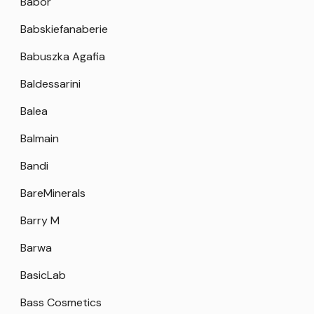
Babor
Babskiefanaberie
Babuszka Agafia
Baldessarini
Balea
Balmain
Bandi
BareMinerals
Barry M
Barwa
BasicLab
Bass Cosmetics