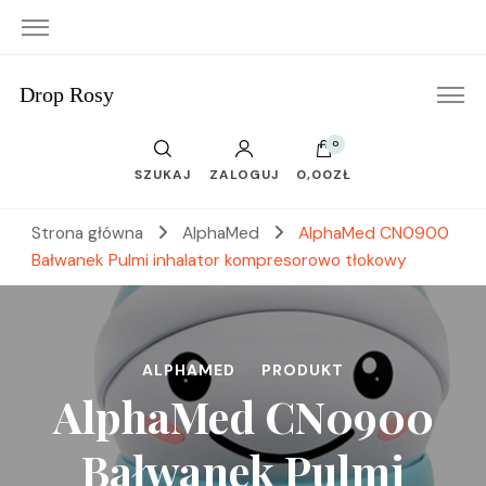
Drop Rosy
0
SZUKAJ
ZALOGUJ
0,00ZŁ
Strona główna
AlphaMed
AlphaMed CN0900
Bałwanek Pulmi inhalator kompresorowo tłokowy
ALPHAMED
PRODUKT
AlphaMed CN0900
Bałwanek Pulmi