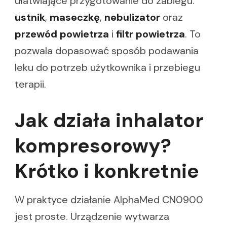
ułatwiające przygotowanie do zabiegu:
ustnik
,
maseczkę
,
nebulizator
oraz
przewód powietrza
i
filtr powietrza
. To
pozwala dopasować sposób podawania
leku do potrzeb użytkownika i przebiegu
terapii.
Jak działa inhalator
kompresorowy?
Krótko i konkretnie
W praktyce działanie AlphaMed CN0900
jest proste. Urządzenie wytwarza