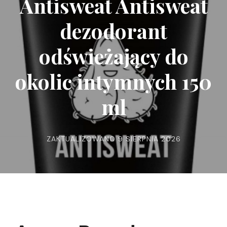
Antisweat Antisweat
dezodorant
odświeżający do
okolic intymnych 150
ml
ZAKTUALIZOWANO
9 SIERPNIA 2026