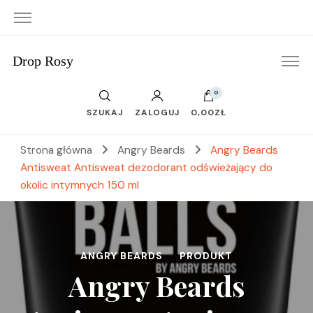
Drop Rosy
0
SZUKAJ
ZALOGUJ
0,00ZŁ
Strona główna
Angry Beards
Angry Beards
Antisweat Antisweat dezodorant odświeżający do
okolic intymnych 150 ml
ANGRY BEARDS
PRODUKT
Angry Beards