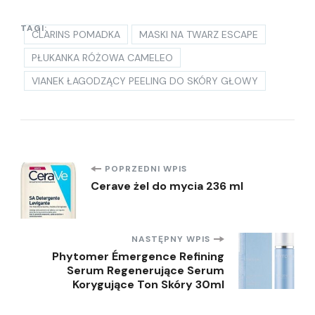
TAGI:
CLARINS POMADKA
MASKI NA TWARZ ESCAPE
PŁUKANKA RÓŻOWA CAMELEO
VIANEK ŁAGODZĄCY PEELING DO SKÓRY GŁOWY
Nawigacja
POPRZEDNI WPIS
Cerave żel do mycia 236 ml
wpisu
NASTĘPNY WPIS
Phytomer Émergence Refining
Serum Regenerujące Serum
Korygujące Ton Skóry 30ml