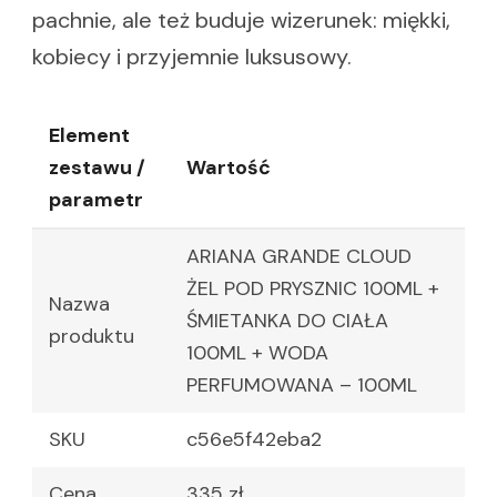
pachnie, ale też buduje wizerunek: miękki,
kobiecy i przyjemnie luksusowy.
Element
zestawu /
Wartość
parametr
ARIANA GRANDE CLOUD
ŻEL POD PRYSZNIC 100ML +
Nazwa
ŚMIETANKA DO CIAŁA
produktu
100ML + WODA
PERFUMOWANA – 100ML
SKU
c56e5f42eba2
Cena
335 zł