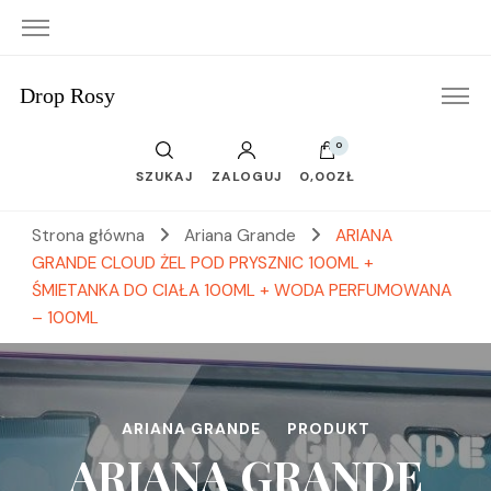
Drop Rosy
0
SZUKAJ
ZALOGUJ
0,00ZŁ
Strona główna
Ariana Grande
ARIANA
GRANDE CLOUD ŻEL POD PRYSZNIC 100ML +
ŚMIETANKA DO CIAŁA 100ML + WODA PERFUMOWANA
– 100ML
ARIANA GRANDE
PRODUKT
ARIANA GRANDE