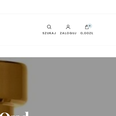
0
SZUKAJ
ZALOGUJ
0,00ZŁ