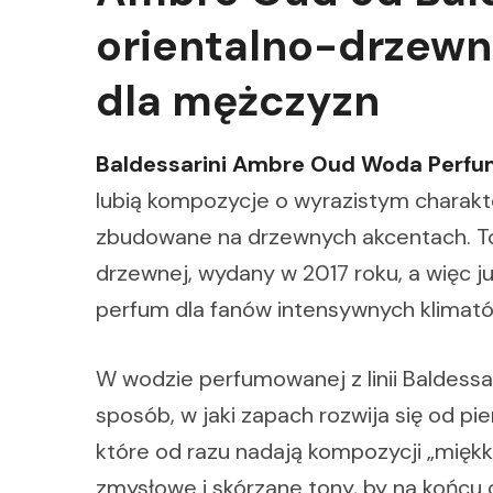
orientalno-drzew
dla mężczyzn
Baldessarini Ambre Oud Woda Perf
lubią kompozycje o wyrazistym charakte
zbudowane na drzewnych akcentach. To
drzewnej, wydany w 2017 roku, a więc 
perfum dla fanów intensywnych klimató
W wodzie perfumowanej z linii Baldess
sposób, w jaki zapach rozwija się od pi
które od razu nadają kompozycji „miękk
zmysłowe i skórzane tony, by na końcu 