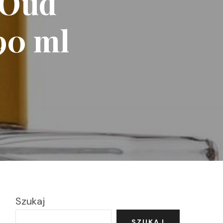
 Oud
90 ml
Szukaj
SZUKAJ