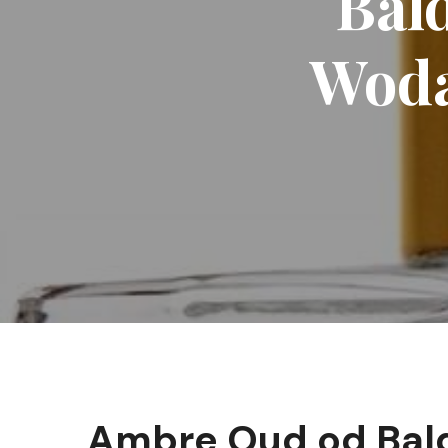
Bal
Woda
Ambre Oud od Bald