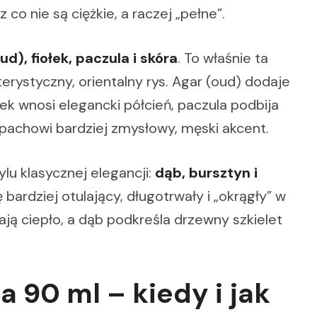
 co nie są ciężkie, a raczej „pełne”.
ud), fiołek, paczula i skóra
. To właśnie ta
erystyczny, orientalny rys. Agar (oud) dodaje
ek wnosi elegancki półcień, paczula podbija
zapachowi bardziej zmysłowy, męski akcent.
ylu klasycznej elegancji:
dąb, bursztyn i
ę bardziej otulający, długotrwały i „okrągły” w
ją ciepło, a dąb podkreśla drzewny szkielet
90 ml – kiedy i jak