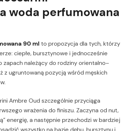
na woda perfumowana
umowana 90 ml
to propozycja dla tych, którzy
rze: ciepłe, bursztynowe i jednocześnie
 zapach należący do rodziny orientalno–
już z ugruntowaną pozycją wśród męskich
w.
arini Ambre Oud szczególnie przyciąga
erwszego wrażenia do finiszu. Zaczyna od nut,
ą” energię, a następnie przechodzi w bardziej
osadzić wszystko na bazie dębu, bursztynu i