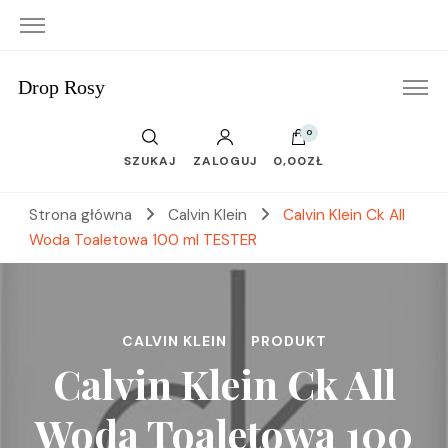
Drop Rosy
0
SZUKAJ
ZALOGUJ
0,00ZŁ
Strona główna
Calvin Klein
Calvin Klein Ck All
Woda Toaletowa 100 ml TESTER
CALVIN KLEIN
PRODUKT
Calvin Klein Ck All
Woda Toaletowa 100