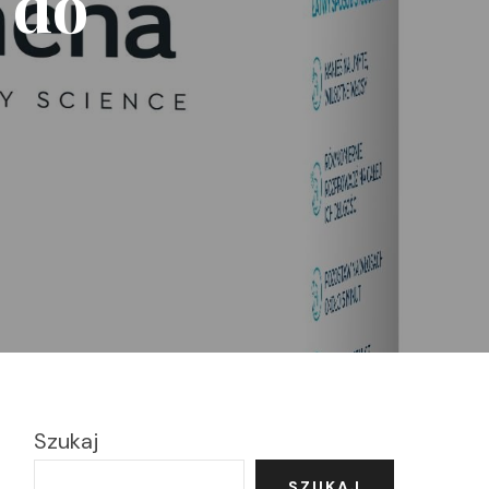
 do
Szukaj
SZUKAJ