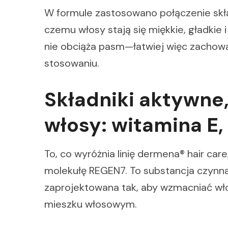
W formule zastosowano połączenie skła
czemu włosy stają się miękkie, gładkie 
nie obciąża pasm—łatwiej więc zachowa
stosowaniu.
Składniki aktywne,
włosy: witamina E,
To, co wyróżnia linię dermena® hair care
molekułę REGEN7. To substancja czynn
zaprojektowana tak, aby wzmacniać wł
mieszku włosowym.