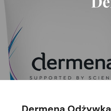
De
Dermena Odżywka 