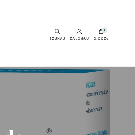
0
SZUKAJ
ZALOGUJ
0,00ZŁ