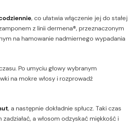
codziennie
, co ułatwia włączenie jej do stałej
z szamponem z linii dermena®, przeznaczonym
owanym na hamowanie nadmiernego wypadania
żo czasu. Po umyciu głowy wybranym
wki na mokre włosy i rozprowadź
nut
, a następnie dokładnie spłucz. Taki czas
 zadziałać, a włosom odzyskać miękkość i