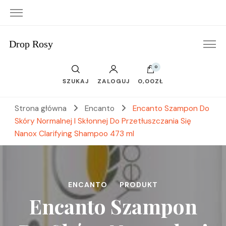
Drop Rosy
0
SZUKAJ
ZALOGUJ
0,00ZŁ
Strona główna
Encanto
Encanto Szampon Do
Skóry Normalnej I Skłonnej Do Przetłuszczania Się
Nanox Clarifying Shampoo 473 ml
ENCANTO
PRODUKT
Encanto Szampon