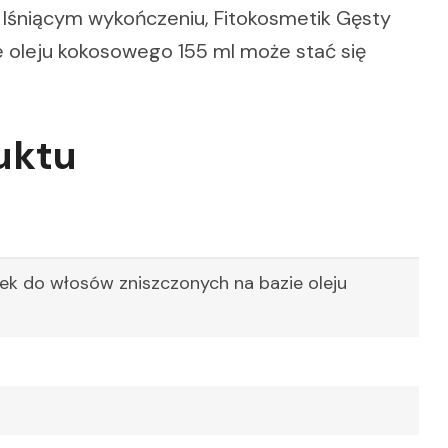
i i lśniącym wykończeniu, Fitokosmetik Gęsty
e oleju kokosowego 155 ml może stać się
uktu
jek do włosów zniszczonych na bazie oleju