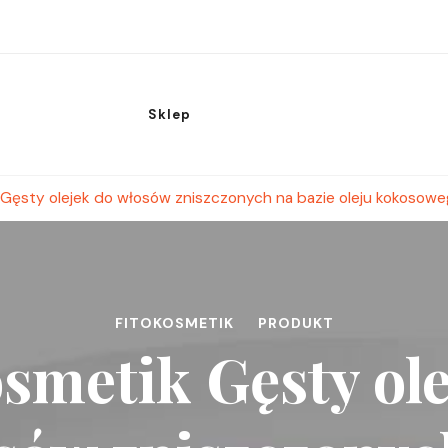
Sklep
 Gęsty olejek do włosów zniszczonych na bazie oleju kokosowe
FITOKOSMETIK
PRODUKT
smetik Gęsty ol