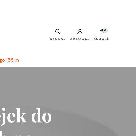
0
SZUKAJ
ZALOGUJ
0,00ZŁ
go 155 ml
ejek do