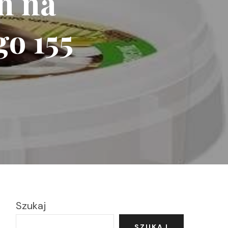
h na
go 155
Szukaj
SZUKAJ