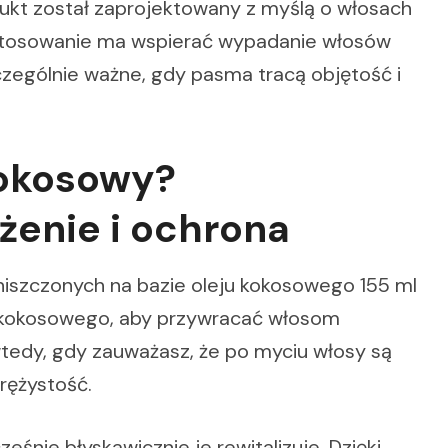
dukt został zaprojektowany z myślą o włosach
e stosowanie ma wspierać wypadanie włosów
czególnie ważne, gdy pasma tracą objętość i
kokosowy?
żenie i ochrona
niszczonych na bazie oleju kokosowego 155 ml
u kokosowego, aby przywracać włosom
wtedy, gdy zauważasz, że po myciu włosy są
rężystość.
ześnie błyskawicznie je rewitalizuje. Dzięki