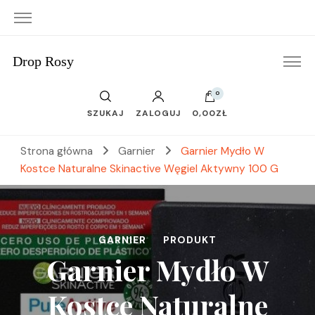
Drop Rosy
0
SZUKAJ
ZALOGUJ
0,00ZŁ
Strona główna
Garnier
Garnier Mydło W
Kostce Naturalne Skinactive Węgiel Aktywny 100 G
GARNIER
PRODUKT
Garnier Mydło W
Kostce Naturalne