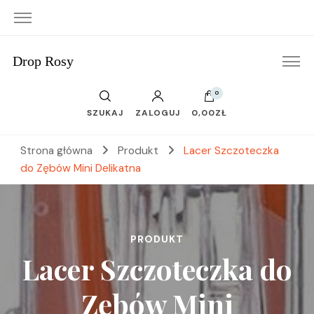
Drop Rosy
0
SZUKAJ
ZALOGUJ
0,00ZŁ
Strona główna
Produkt
Lacer Szczoteczka
do Zębów Mini Delikatna
PRODUKT
Lacer Szczoteczka do
Zębów Mini