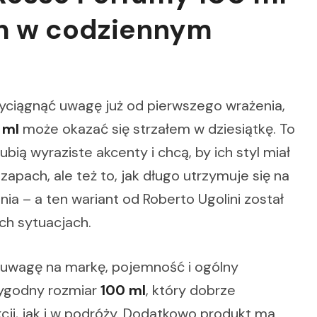
h w codziennym
rzyciągnąć uwagę już od pierwszego wrażenia,
 ml
może okazać się strzałem w dziesiątkę. To
bią wyraziste akcenty i chcą, by ich styl miał
 zapach, ale też to, jak długo utrzymuje się na
nia – a ten wariant od Roberto Ugolini został
ch sytuacjach.
 uwagę na markę, pojemność i ogólny
wygodny rozmiar
100 ml
, który dobrze
ji, jak i w podróży. Dodatkowo produkt ma