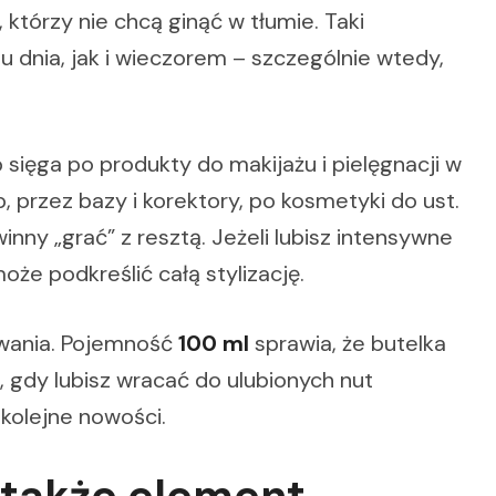
 którzy nie chcą ginąć w tłumie. Taki
u dnia, jak i wieczorem – szczególnie wtedy,
sięga po produkty do makijażu i pielęgnacji w
przez bazy i korektory, po kosmetyki do ust.
nny „grać” z resztą. Jeżeli lubisz intensywne
że podkreślić całą stylizację.
owania. Pojemność
100 ml
sprawia, że butelka
e, gdy lubisz wracać do ulubionych nut
kolejne nowości.
także element