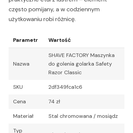
często pomijany, a w codziennym
użytkowaniu robi różnicę.
Parametr
Wartość
SHAVE FACTORY Maszynka
Nazwa
do golenia golarka Safety
Razor Classic
SKU
2df349fca1c6
Cena
74 zł
Materiał
Stal chromowana / mosiądz
Typ