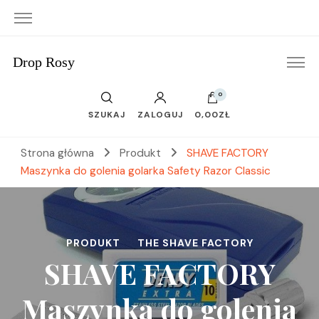
Drop Rosy
0
SZUKAJ
ZALOGUJ
0,00ZŁ
Strona główna
Produkt
SHAVE FACTORY
Maszynka do golenia golarka Safety Razor Classic
PRODUKT
THE SHAVE FACTORY
SHAVE FACTORY
Maszynka do golenia