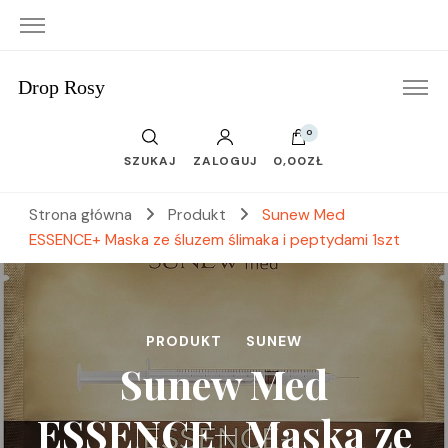
Drop Rosy
0
SZUKAJ
ZALOGUJ
0,00ZŁ
Strona główna
Produkt
Sunew Med
ESSENCE+ Maska ze śluzem ślimaka i peptydami 1szt
PRODUKT
SUNEW
Sunew Med
ESSENCE+ Maska ze