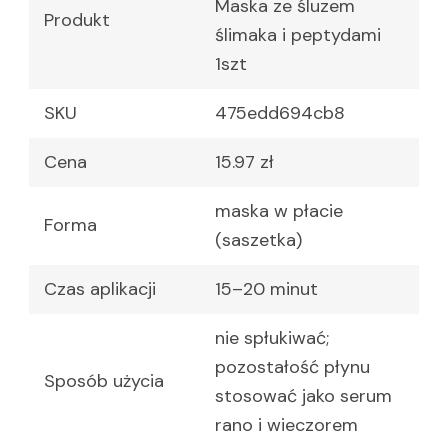
Maska ze śluzem
Produkt
ślimaka i peptydami
1szt
SKU
475edd694cb8
Cena
15.97 zł
maska w płacie
Forma
(saszetka)
Czas aplikacji
15–20 minut
nie spłukiwać;
pozostałość płynu
Sposób użycia
stosować jako serum
rano i wieczorem