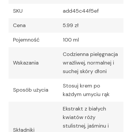
SKU
add45c44f5ef
Cena
5.99 zł
Pojemność
100 ml
Codzienna pielęgnacja
Wskazania
wrażliwej, normalnej i
suchej skóry dłoni
Stosuj krem po
Sposób użycia
każdym umyciu rąk
Ekstrakt z białych
kwiatów róży
stulistnej, jaśminu i
Składniki