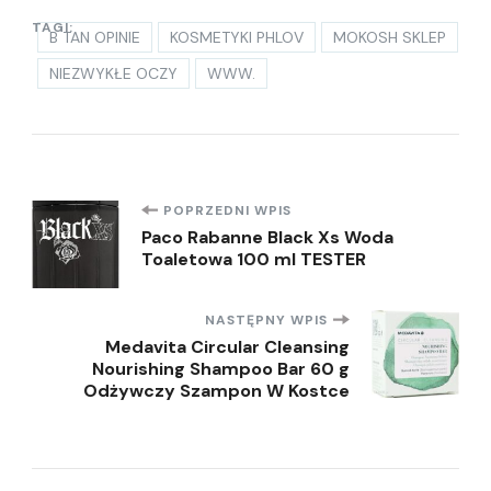
TAGI:
B TAN OPINIE
KOSMETYKI PHLOV
MOKOSH SKLEP
NIEZWYKŁE OCZY
WWW.
Nawigacja
POPRZEDNI WPIS
Paco Rabanne Black Xs Woda
Toaletowa 100 ml TESTER
wpisu
NASTĘPNY WPIS
Medavita Circular Cleansing
Nourishing Shampoo Bar 60 g
Odżywczy Szampon W Kostce