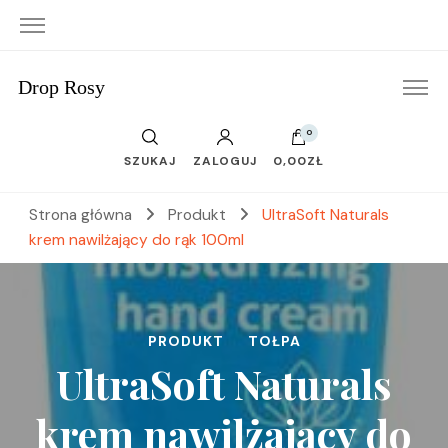
Drop Rosy
0
SZUKAJ
ZALOGUJ
0,00ZŁ
Strona główna
Produkt
UltraSoft Naturals
krem nawilżający do rąk 100ml
PRODUKT
TOŁPA
UltraSoft Naturals
krem nawilżający do