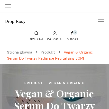
Drop Rosy
0
SZUKAJ
ZALOGUJ
0,00ZŁ
Strona główna
Produkt
Vegan & Organic
Serum Do Twarzy Radiance Revitalising 30Ml
PRODUKT
VEGAN & ORGANIC
Vegan & Organic
Serum Do Twarzy